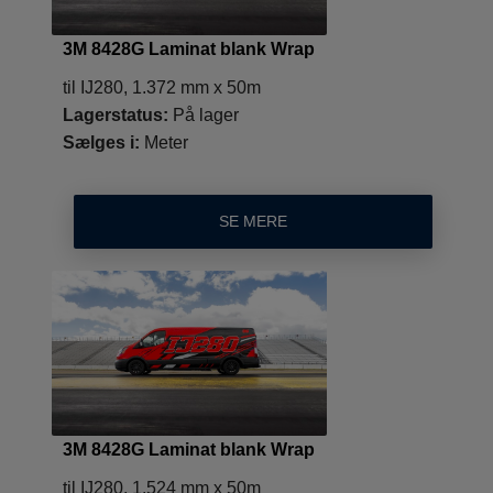
3M 8428G Laminat blank Wrap
til IJ280, 1.372 mm x 50m
Lagerstatus:
På lager
Sælges i:
Meter
SE MERE
3M 8428G Laminat blank Wrap
til IJ280, 1.524 mm x 50m