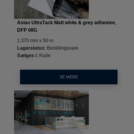
Aslan UltraTack Matt white & grey adhesive,
DFP 08G
1.370 mm x 50 m
Lagerstatus:
Bestillingsvare
Sælges i:
Rulle
SE MERE