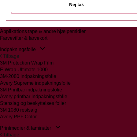
Nej tak
Tilbage
Glasmattering Ritrama/Fedrigoni
Vægfolier
Whiteboard folie/laminat
Applikations tape & andre hjælpemidler
Farvevifter & farvekort
Indpakningsfolie
Tilbage
3M Protection Wrap Film
F-Wrap Ultimate 1000
3M-2080 indpakningsfolie
Avery Supreme indpakningsfolie
3M Printbar indpakningsfolie
Avery printbar indpakningsfolie
Stenslag og beskyttelses folier
3M 1080 restsalg
Avery PPF Color
Printmedier & laminater
Tilbage