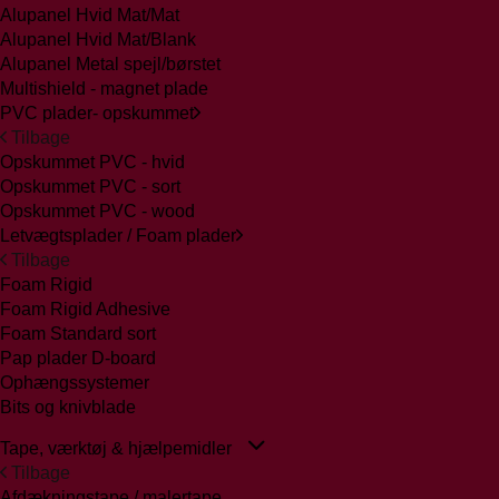
Alupanel Hvid Mat/Mat
Alupanel Hvid Mat/Blank
Alupanel Metal spejl/børstet
Multishield - magnet plade
PVC plader- opskummet
Tilbage
Opskummet PVC - hvid
Opskummet PVC - sort
Opskummet PVC - wood
Letvægtsplader / Foam plader
Tilbage
Foam Rigid
Foam Rigid Adhesive
Foam Standard sort
Pap plader D-board
Ophængssystemer
Bits og knivblade
Tape, værktøj & hjælpemidler
Tilbage
Afdækningstape / malertape