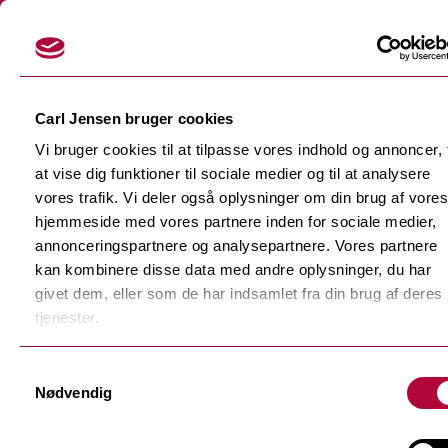
Login
Carl Jensen bruger cookies
Vi bruger cookies til at tilpasse vores indhold og annoncer, t
at vise dig funktioner til sociale medier og til at analysere
vores trafik. Vi deler også oplysninger om din brug af vores
hjemmeside med vores partnere inden for sociale medier,
Skærefolier
annonceringspartnere og analysepartnere. Vores partnere
Tilbage
kan kombinere disse data med andre oplysninger, du har
Dekorationsfolier
givet dem, eller som de har indsamlet fra din brug af deres
Tilbage
Støbte dekorationsfolier
tjenester.
Polymere dekorationsfolie
Tilbage
Samtykkevalg
F-Sign Platinum
Nødvendig
Monomere dekorationsfolie
Fluorescerende skærefolie