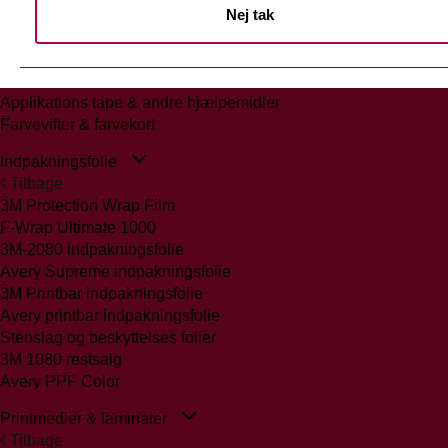
Nej tak
Tilbage
Glasmattering Ritrama/Fedrigoni
Vægfolier
Whiteboard folie/laminat
Applikations tape & andre hjælpemidler
Farvevifter & farvekort
Indpakningsfolie
Tilbage
3M Protection Wrap Film
F-Wrap Ultimate 1000
3M-2080 indpakningsfolie
Avery Supreme indpakningsfolie
3M Printbar indpakningsfolie
Avery printbar indpakningsfolie
Stenslag og beskyttelses folier
3M 1080 restsalg
Avery PPF Color
Printmedier & laminater
Tilbage