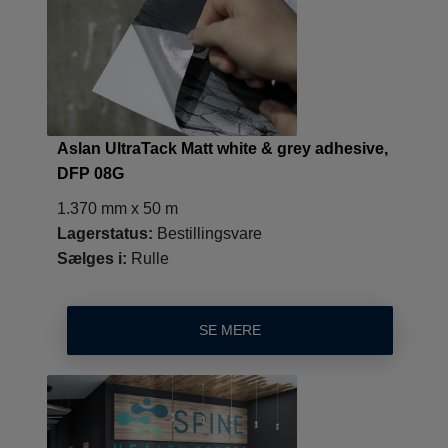
Aslan UltraTack Matt white & grey adhesive,
DFP 08G
1.370 mm x 50 m
Lagerstatus:
Bestillingsvare
Sælges i:
Rulle
SE MERE