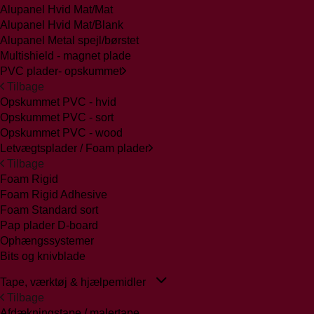
Alupanel Hvid Mat/Mat
Alupanel Hvid Mat/Blank
Alupanel Metal spejl/børstet
Multishield - magnet plade
PVC plader- opskummet
Tilbage
Opskummet PVC - hvid
Opskummet PVC - sort
Opskummet PVC - wood
Letvægtsplader / Foam plader
Tilbage
Foam Rigid
Foam Rigid Adhesive
Foam Standard sort
Pap plader D-board
Ophængssystemer
Bits og knivblade
Tape, værktøj & hjælpemidler
Tilbage
Afdækningstape / malertape