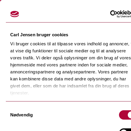
Login
Carl Jensen bruger cookies
Vi bruger cookies til at tilpasse vores indhold og annoncer, t
at vise dig funktioner til sociale medier og til at analysere
vores trafik. Vi deler også oplysninger om din brug af vores
hjemmeside med vores partnere inden for sociale medier,
Skærefolier
annonceringspartnere og analysepartnere. Vores partnere
Tilbage
kan kombinere disse data med andre oplysninger, du har
Dekorationsfolier
givet dem, eller som de har indsamlet fra din brug af deres
Tilbage
Støbte dekorationsfolier
tjenester.
Polymere dekorationsfolie
Tilbage
Samtykkevalg
F-Sign Platinum
Nødvendig
Monomere dekorationsfolie
Fluorescerende skærefolie