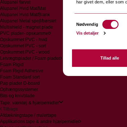
har givet dem, eller som d
Alupanel farvet
Alupanel Hvid Mat/Mat
Alupanel Hvid Mat/Blank
Samtykkevalg
Alupanel Metal spejl/børstet
Nødvendig
Multishield - magnet plade
Vis detaljer
PVC plader- opskummet
Opskummet PVC - hvid
Opskummet PVC - sort
Opskummet PVC - wood
Tillad alle
Letvægtsplader / Foam plader
Foam Rigid
Foam Rigid Adhesive
Foam Standard sort
Pap plader D-board
Ophængssystemer
Bits og knivblade
Tape, værktøj & hjælpemidler
Tilbage
Afdækningstape / malertape
Applikations tape & andre hjælpemidler