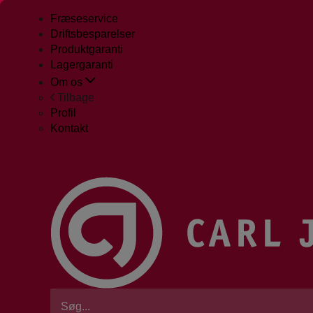
Fræseservice
Driftsbesparelser
Produktgaranti
Lagergaranti
Om os
Tilbage
Profil
Kontakt