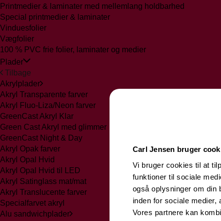
Printmedier & laminater med mellemlang holdbarhed
Special printmedier & laminater
Vinduesfolier
Vægfolier
100 % PVC frie folier, laminater og medier
Plader
Tilbage
Akrylplader
Akryl Transparente farver
Akryl Fluo-Liza/Neon farver
GreenCast Akryl Klar
Green Cast Akryl med glimmer
GreenCast Night & Day
Akryl Opak farver
Carl Jensen bruger cook
Akryl Opal Hvid
Vi bruger cookies til at ti
Akryl Opal Hvid til LED
funktioner til sociale medi
Akryl Satinglass mat/mat
også oplysninger om din 
Akryl Translucente farver
inden for sociale medier,
Specialfarvet akryl
Vores partnere kan kombi
Alu sandwichplader