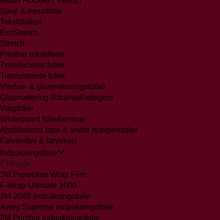
Aslan Flocked ( Velour)
Spejl & metalfolie
Tekstilfolier
EcoStretch
Stretch
Printbar tekstilfolie
Translucente folier
Transparente folier
Vindue- & glasmatteringsfolie
Glasmattering Ritrama/Fedrigoni
Vægfolier
Whiteboard folie/laminat
Applikations tape & andre hjælpemidler
Farvevifter & farvekort
Indpakningsfolie
Tilbage
3M Protection Wrap Film
F-Wrap Ultimate 1000
3M-2080 indpakningsfolie
Avery Supreme indpakningsfolie
3M Printbar indpakningsfolie