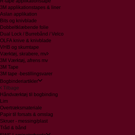
R-tape applikationstape
3M applikationstapes & liner
Aslan applikation
Bits og knivblade
Dobbeltklæbende folie
Dual Lock / Burrebånd / Velco
OLFA knive & knivblade
VHB og skumtape
Værktøj, skrabere, mv
3M Værktøj, afrens mv
3M Tape
3M tape -bestillingsvarer
Bogbinderiartikler
Tilbage
Håndværktøj til bogbinding
Lim
Overtræksmateriale
Papir til forsats & omslag
Skruer - messing/plast
Tråd & bånd