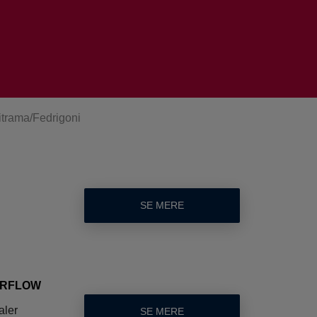
itrama/Fedrigoni
SE MERE
AIRFLOW
aler
SE MERE