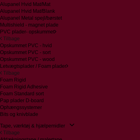
Alupanel Hvid Mat/Mat
Alupanel Hvid Mat/Blank
Alupanel Metal spejl/børstet
Multishield - magnet plade
PVC plader- opskummet
Tilbage
Opskummet PVC - hvid
Opskummet PVC - sort
Opskummet PVC - wood
Letvægtsplader / Foam plader
Tilbage
Foam Rigid
Foam Rigid Adhesive
Foam Standard sort
Pap plader D-board
Ophængssystemer
Bits og knivblade
Tape, værktøj & hjælpemidler
Tilbage
Afdækningstape / malertape