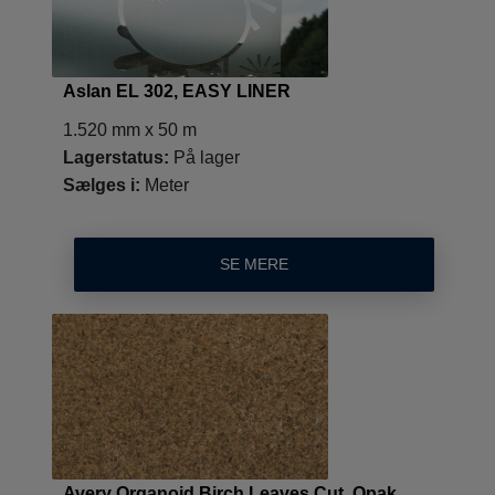
Aslan EL 302, EASY LINER
1.520 mm x 50 m
Lagerstatus:
På lager
Sælges i:
Meter
SE MERE
Avery Organoid Birch Leaves Cut, Opak