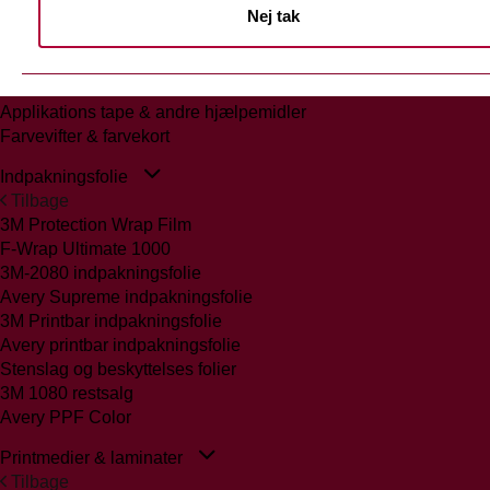
Nej tak
Tilbage
Glasmattering Ritrama/Fedrigoni
Vægfolier
Whiteboard folie/laminat
Applikations tape & andre hjælpemidler
Farvevifter & farvekort
Indpakningsfolie
Tilbage
3M Protection Wrap Film
F-Wrap Ultimate 1000
3M-2080 indpakningsfolie
Avery Supreme indpakningsfolie
3M Printbar indpakningsfolie
Avery printbar indpakningsfolie
Stenslag og beskyttelses folier
3M 1080 restsalg
Avery PPF Color
Printmedier & laminater
Tilbage