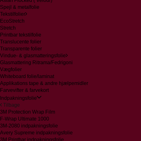
Aslan Flocked ( Velour)
Spejl & metalfolie
Tekstilfolier
EcoStretch
Stretch
Printbar tekstilfolie
Translucente folier
Transparente folier
Vindue- & glasmatteringsfolie
Glasmattering Ritrama/Fedrigoni
Vægfolier
Whiteboard folie/laminat
Applikations tape & andre hjælpemidler
Farvevifter & farvekort
Indpakningsfolie
Tilbage
3M Protection Wrap Film
F-Wrap Ultimate 1000
3M-2080 indpakningsfolie
Avery Supreme indpakningsfolie
3M Printbar indpakningsfolie