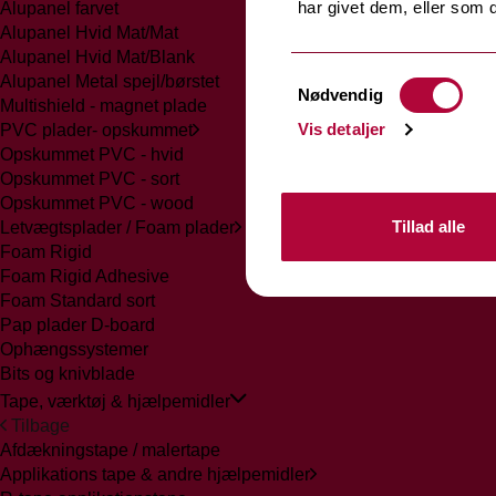
har givet dem, eller som d
Alupanel farvet
Alupanel Hvid Mat/Mat
Alupanel Hvid Mat/Blank
Samtykkevalg
Alupanel Metal spejl/børstet
Nødvendig
Multishield - magnet plade
Vis detaljer
PVC plader- opskummet
Opskummet PVC - hvid
Opskummet PVC - sort
Opskummet PVC - wood
Tillad alle
Letvægtsplader / Foam plader
Foam Rigid
Foam Rigid Adhesive
Foam Standard sort
Pap plader D-board
Ophængssystemer
Bits og knivblade
Tape, værktøj & hjælpemidler
Tilbage
Afdækningstape / malertape
Applikations tape & andre hjælpemidler