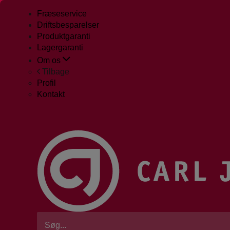
Fræseservice
Driftsbesparelser
Produktgaranti
Lagergaranti
Om os
Tilbage
Profil
Kontakt