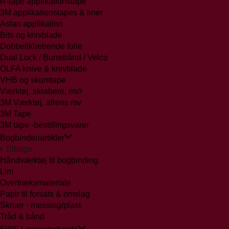
R-tape applikationstape
3M applikationstapes & liner
Aslan applikation
Bits og knivblade
Dobbeltklæbende folie
Dual Lock / Burrebånd / Velco
OLFA knive & knivblade
VHB og skumtape
Værktøj, skrabere, mv
3M Værktøj, afrens mv
3M Tape
3M tape -bestillingsvarer
Bogbinderiartikler
Tilbage
Håndværktøj til bogbinding
Lim
Overtræksmateriale
Papir til forsats & omslag
Skruer - messing/plast
Tråd & bånd