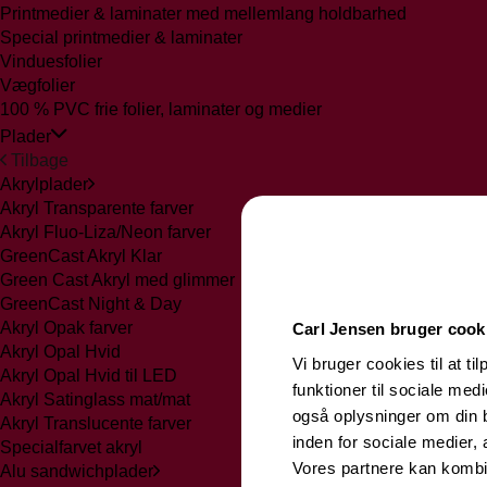
Printmedier & laminater med mellemlang holdbarhed
Special printmedier & laminater
Vinduesfolier
Vægfolier
100 % PVC frie folier, laminater og medier
Plader
Tilbage
Akrylplader
Akryl Transparente farver
Akryl Fluo-Liza/Neon farver
GreenCast Akryl Klar
Green Cast Akryl med glimmer
GreenCast Night & Day
Akryl Opak farver
Carl Jensen bruger cook
Akryl Opal Hvid
Vi bruger cookies til at ti
Akryl Opal Hvid til LED
funktioner til sociale medi
Akryl Satinglass mat/mat
også oplysninger om din 
Akryl Translucente farver
inden for sociale medier,
Specialfarvet akryl
Vores partnere kan kombi
Alu sandwichplader