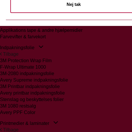
Nej tak
Tilbage
Glasmattering Ritrama/Fedrigoni
Vægfolier
Whiteboard folie/laminat
Applikations tape & andre hjælpemidler
Farvevifter & farvekort
Indpakningsfolie
Tilbage
3M Protection Wrap Film
F-Wrap Ultimate 1000
3M-2080 indpakningsfolie
Avery Supreme indpakningsfolie
3M Printbar indpakningsfolie
Avery printbar indpakningsfolie
Stenslag og beskyttelses folier
3M 1080 restsalg
Avery PPF Color
Printmedier & laminater
Tilbage