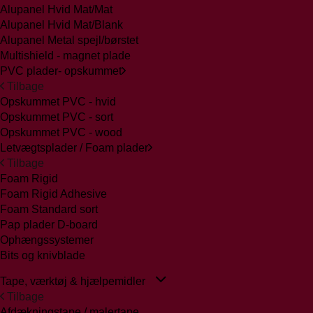
Alupanel Hvid Mat/Mat
Alupanel Hvid Mat/Blank
Alupanel Metal spejl/børstet
Multishield - magnet plade
PVC plader- opskummet
Tilbage
Opskummet PVC - hvid
Opskummet PVC - sort
Opskummet PVC - wood
Letvægtsplader / Foam plader
Tilbage
Foam Rigid
Foam Rigid Adhesive
Foam Standard sort
Pap plader D-board
Ophængssystemer
Bits og knivblade
Tape, værktøj & hjælpemidler
Tilbage
Afdækningstape / malertape