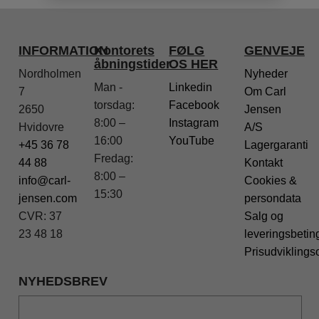
INFORMATION
Kontorets
FØLG
GENVEJE
åbningstider
OS HER
Nordholmen
Nyheder
Man -
Linkedin
7
Om Carl
torsdag:
Facebook
2650
Jensen
8:00 –
Instagram
Hvidovre
A/S
16:00
YouTube
+45 36 78
Lagergaranti
Fredag:
44 88
Kontakt
8:00 –
info@carl-
Cookies &
15:30
jensen.com
persondata
CVR: 37
Salg og
23 48 18
leveringsbetin
Prisudviklings
NYHEDSBREV