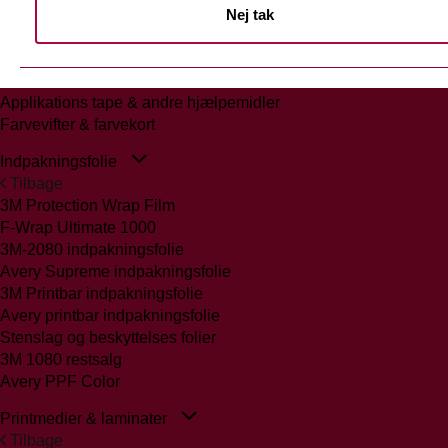
Nej tak
Tilbage
Glasmattering Ritrama/Fedrigoni
Vægfolier
Whiteboard folie/laminat
Applikations tape & andre hjælpemidler
Farvevifter & farvekort
Indpakningsfolie
Tilbage
3M Protection Wrap Film
F-Wrap Ultimate 1000
3M-2080 indpakningsfolie
Avery Supreme indpakningsfolie
3M Printbar indpakningsfolie
Avery printbar indpakningsfolie
Stenslag og beskyttelses folier
3M 1080 restsalg
Avery PPF Color
Printmedier & laminater
Tilbage