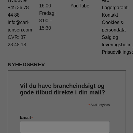
Hvidovre
A/S
16:00
YouTube
+45 36 78
Lagergaranti
Fredag:
44 88
Kontakt
8:00 –
info@carl-
Cookies &
15:30
jensen.com
persondata
CVR: 37
Salg og
23 48 18
leveringsbetin
Prisudviklings
NYHEDSBREV
Vil du have brancheindsigt og
gode tilbud direkte i din mail?
*
Skal udfyldes
*
Email