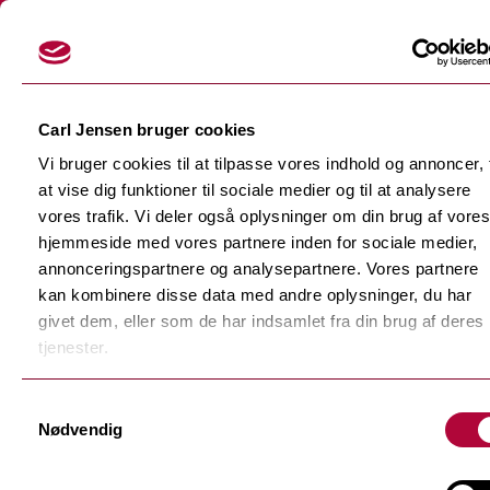
Login
Carl Jensen bruger cookies
Vi bruger cookies til at tilpasse vores indhold og annoncer, t
at vise dig funktioner til sociale medier og til at analysere
vores trafik. Vi deler også oplysninger om din brug af vores
hjemmeside med vores partnere inden for sociale medier,
Skærefolier
annonceringspartnere og analysepartnere. Vores partnere
Tilbage
kan kombinere disse data med andre oplysninger, du har
Dekorationsfolier
givet dem, eller som de har indsamlet fra din brug af deres
Tilbage
Støbte dekorationsfolier
tjenester.
Polymere dekorationsfolie
Tilbage
Samtykkevalg
F-Sign Platinum
Nødvendig
Monomere dekorationsfolie
Fluorescerende skærefolie