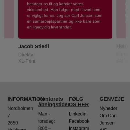
besøger os tit og kender vores
el
virksomhed. Han følger med i hvad som
en
n
er vigtigt for os. Jeg ser Carl Jensen som
hå
en samarbejdspartner og ikke bare som
an
en ligegyldig leverandør.
Heidi
Jacob Stiedl
Partne
Direktør
BM Vis
XL-Print
INFORMATION
Kontorets
FØLG
GENVEJE
åbningstider
OS HER
Nordholmen
Nyheder
Man -
Linkedin
7
Om Carl
torsdag:
Facebook
2650
Jensen
8:00 –
Instagram