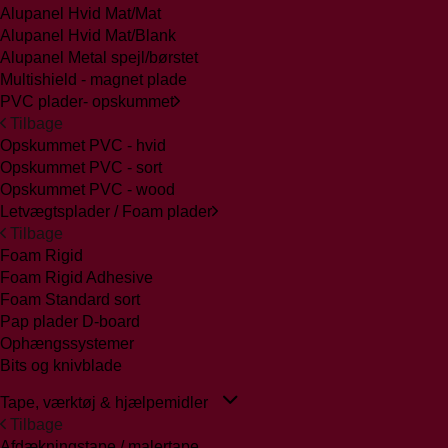
Alupanel Hvid Mat/Mat
Alupanel Hvid Mat/Blank
Alupanel Metal spejl/børstet
Multishield - magnet plade
PVC plader- opskummet
Tilbage
Opskummet PVC - hvid
Opskummet PVC - sort
Opskummet PVC - wood
Letvægtsplader / Foam plader
Tilbage
Foam Rigid
Foam Rigid Adhesive
Foam Standard sort
Pap plader D-board
Ophængssystemer
Bits og knivblade
Tape, værktøj & hjælpemidler
Tilbage
Afdækningstape / malertape