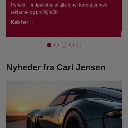
.
Perfekt til indpakning af alle typer køretøjer med
reklame- og profilgrafik.
Køb her →
Nyheder fra Carl Jensen