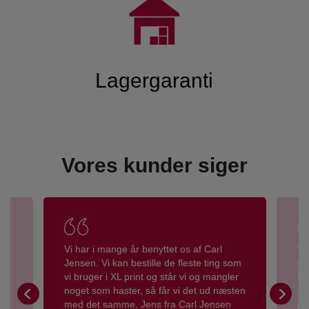
Lagergaranti
Vores kunder siger
n,
Vi har i mange år benyttet os af Carl
Vi
Jensen. Vi kan bestille de fleste ting som
fo
t
vi bruger i XL print og står vi og mangler
fo
r
noget som haster, så får vi det ud næsten
se
med det samme. Jens fra Carl Jensen
de