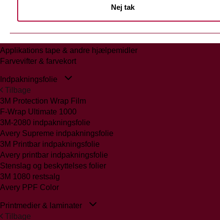
Nej tak
Tilbage
Glasmattering Ritrama/Fedrigoni
Vægfolier
Whiteboard folie/laminat
Applikations tape & andre hjælpemidler
Farvevifter & farvekort
Indpakningsfolie
Tilbage
3M Protection Wrap Film
F-Wrap Ultimate 1000
3M-2080 indpakningsfolie
Avery Supreme indpakningsfolie
3M Printbar indpakningsfolie
Avery printbar indpakningsfolie
Stenslag og beskyttelses folier
3M 1080 restsalg
Avery PPF Color
Printmedier & laminater
Tilbage