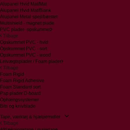
Alupanel Hvid Mat/Mat
Alupanel Hvid Mat/Blank
Alupanel Metal spejl/børstet
Multishield - magnet plade
PVC plader- opskummet
Tilbage
Opskummet PVC - hvid
Opskummet PVC - sort
Opskummet PVC - wood
Letvægtsplader / Foam plader
Tilbage
Foam Rigid
Foam Rigid Adhesive
Foam Standard sort
Pap plader D-board
Ophængssystemer
Bits og knivblade
Tape, værktøj & hjælpemidler
Tilbage
Afdækningstape / malertape