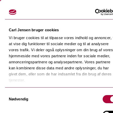
Login
Carl Jensen bruger cookies
Vi bruger cookies til at tilpasse vores indhold og annoncer, t
at vise dig funktioner til sociale medier og til at analysere
vores trafik. Vi deler også oplysninger om din brug af vores
hjemmeside med vores partnere inden for sociale medier,
Skærefolier
annonceringspartnere og analysepartnere. Vores partnere
Tilbage
kan kombinere disse data med andre oplysninger, du har
Dekorationsfolier
givet dem, eller som de har indsamlet fra din brug af deres
Tilbage
Støbte dekorationsfolier
tjenester.
Polymere dekorationsfolie
Tilbage
Samtykkevalg
F-Sign Platinum
Nødvendig
Monomere dekorationsfolie
Fluorescerende skærefolie