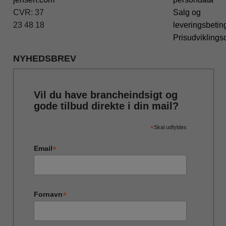
CVR: 37
Salg og
23 48 18
leveringsbetin
Prisudviklings
NYHEDSBREV
Vil du have brancheindsigt og
gode tilbud direkte i din mail?
*
Skal udfyldes
*
Email
*
Fornavn