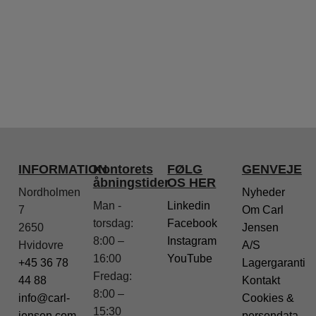
INFORMATION
Kontorets
FØLG
GENVEJE
åbningstider
OS HER
Nordholmen
Nyheder
Man -
Linkedin
7
Om Carl
torsdag:
Facebook
2650
Jensen
8:00 –
Instagram
Hvidovre
A/S
16:00
YouTube
+45 36 78
Lagergaranti
Fredag:
44 88
Kontakt
8:00 –
info@carl-
Cookies &
15:30
jensen.com
persondata