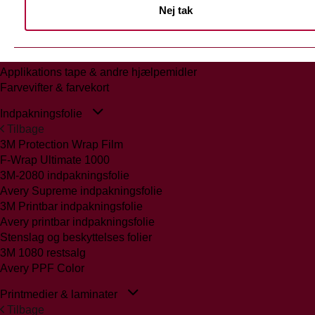
Nej tak
Tilbage
Glasmattering Ritrama/Fedrigoni
Vægfolier
Whiteboard folie/laminat
Applikations tape & andre hjælpemidler
Farvevifter & farvekort
Indpakningsfolie
Tilbage
3M Protection Wrap Film
F-Wrap Ultimate 1000
3M-2080 indpakningsfolie
Avery Supreme indpakningsfolie
3M Printbar indpakningsfolie
Avery printbar indpakningsfolie
Stenslag og beskyttelses folier
3M 1080 restsalg
Avery PPF Color
Printmedier & laminater
Tilbage