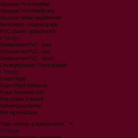
Alupanel Hvid Mat/Mat
Alupanel Hvid Mat/Blank
Alupanel Metal spejl/børstet
Multishield - magnet plade
PVC plader- opskummet
Tilbage
Opskummet PVC - hvid
Opskummet PVC - sort
Opskummet PVC - wood
Letvægtsplader / Foam plader
Tilbage
Foam Rigid
Foam Rigid Adhesive
Foam Standard sort
Pap plader D-board
Ophængssystemer
Bits og knivblade
Tape, værktøj & hjælpemidler
Tilbage
Afdækningstape / malertape