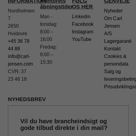
INFORMATION
Kontorets
FØLG
GENVEJE
åbningstider
OS HER
Nordholmen
Nyheder
Man -
Linkedin
7
Om Carl
torsdag:
Facebook
2650
Jensen
8:00 –
Instagram
Hvidovre
A/S
16:00
YouTube
+45 36 78
Lagergaranti
Fredag:
44 88
Kontakt
8:00 –
info@carl-
Cookies &
15:30
jensen.com
persondata
CVR: 37
Salg og
23 48 18
leveringsbetin
Prisudviklings
NYHEDSBREV
Vil du have brancheindsigt og
gode tilbud direkte i din mail?