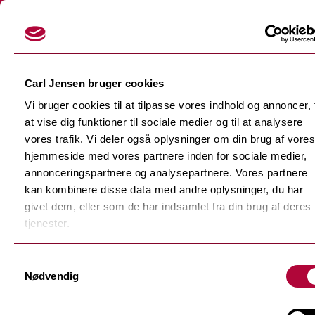
Login
Carl Jensen bruger cookies
Vi bruger cookies til at tilpasse vores indhold og annoncer, t
at vise dig funktioner til sociale medier og til at analysere
vores trafik. Vi deler også oplysninger om din brug af vores
hjemmeside med vores partnere inden for sociale medier,
Skærefolier
annonceringspartnere og analysepartnere. Vores partnere
Tilbage
kan kombinere disse data med andre oplysninger, du har
Dekorationsfolier
givet dem, eller som de har indsamlet fra din brug af deres
Tilbage
Støbte dekorationsfolier
tjenester.
Polymere dekorationsfolie
Tilbage
Samtykkevalg
F-Sign Platinum
Nødvendig
Monomere dekorationsfolie
Fluorescerende skærefolie