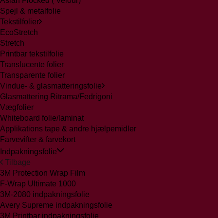
Aslan Flocked ( Velour)
Spejl & metalfolie
Tekstilfolier
EcoStretch
Stretch
Printbar tekstilfolie
Translucente folier
Transparente folier
Vindue- & glasmatteringsfolie
Glasmattering Ritrama/Fedrigoni
Vægfolier
Whiteboard folie/laminat
Applikations tape & andre hjælpemidler
Farvevifter & farvekort
Indpakningsfolie
Tilbage
3M Protection Wrap Film
F-Wrap Ultimate 1000
3M-2080 indpakningsfolie
Avery Supreme indpakningsfolie
3M Printbar indpakningsfolie