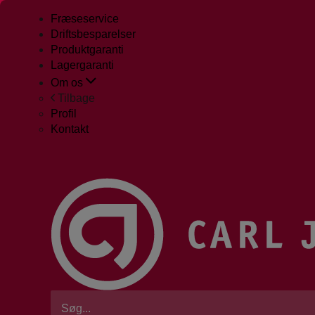
Fræseservice
Driftsbesparelser
Produktgaranti
Lagergaranti
Om os
Tilbage
Profil
Kontakt