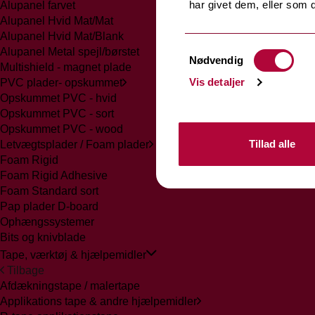
har givet dem, eller som d
Alupanel farvet
Alupanel Hvid Mat/Mat
Alupanel Hvid Mat/Blank
Samtykkevalg
Alupanel Metal spejl/børstet
Nødvendig
Multishield - magnet plade
Vis detaljer
PVC plader- opskummet
Opskummet PVC - hvid
Opskummet PVC - sort
Opskummet PVC - wood
Tillad alle
Letvægtsplader / Foam plader
Foam Rigid
Foam Rigid Adhesive
Foam Standard sort
Pap plader D-board
Ophængssystemer
Bits og knivblade
Tape, værktøj & hjælpemidler
Tilbage
Afdækningstape / malertape
Applikations tape & andre hjælpemidler