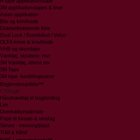
R-tape applikationstape
3M applikationstapes & liner
Aslan applikation
Bits og knivblade
Dobbeltklæbende folie
Dual Lock / Burrebånd / Velco
OLFA knive & knivblade
VHB og skumtape
Værktøj, skrabere, mv
3M Værktøj, afrens mv
3M Tape
3M tape -bestillingsvarer
Bogbinderiartikler
Tilbage
Håndværktøj til bogbinding
Lim
Overtræksmateriale
Papir til forsats & omslag
Skruer - messing/plast
Tråd & bånd