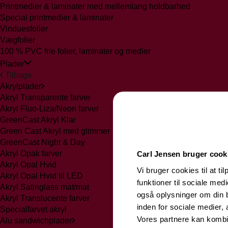
Printmedier & laminater med mellemlang holdbarhed
Special printmedier & laminater
Vinduesfolier
Vægfolier
100 % PVC frie folier, laminater og medier
Plader
Tilbage
Akrylplader
Akryl Transparente farver
Akryl Fluo-Liza/Neon farver
GreenCast Akryl Klar
Green Cast Akryl med glimmer
GreenCast Night & Day
Akryl Opak farver
Carl Jensen bruger cook
Akryl Opal Hvid
Vi bruger cookies til at ti
Akryl Opal Hvid til LED
funktioner til sociale medi
Akryl Satinglass mat/mat
også oplysninger om din 
Akryl Translucente farver
inden for sociale medier,
Specialfarvet akryl
Vores partnere kan kombi
Alu sandwichplader