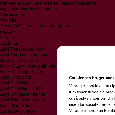
Printmedier & laminater med mellemlang holdbarhed
Special printmedier & laminater
Vinduesfolier
Vægfolier
100 % PVC frie folier, laminater og medier
Plader
Tilbage
Akrylplader
Akryl Transparente farver
Akryl Fluo-Liza/Neon farver
GreenCast Akryl Klar
Green Cast Akryl med glimmer
GreenCast Night & Day
Akryl Opak farver
Carl Jensen bruger cook
Akryl Opal Hvid
Vi bruger cookies til at ti
Akryl Opal Hvid til LED
funktioner til sociale medi
Akryl Satinglass mat/mat
også oplysninger om din 
Akryl Translucente farver
inden for sociale medier,
Specialfarvet akryl
Vores partnere kan kombi
Alu sandwichplader