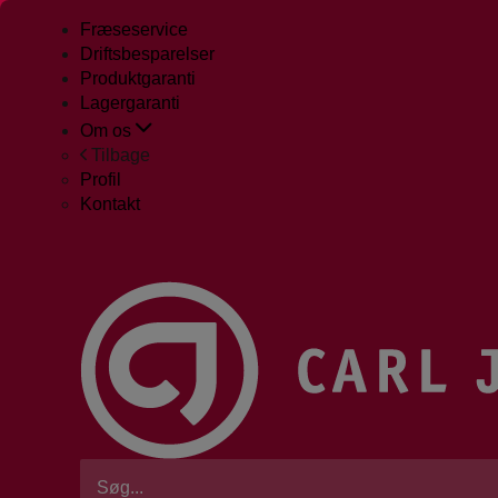
Fræseservice
Driftsbesparelser
Produktgaranti
Lagergaranti
Om os
Tilbage
Profil
Kontakt