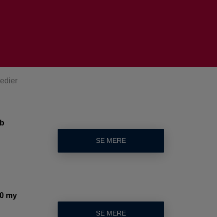
medier
æb
SE MERE
20 my
SE MERE