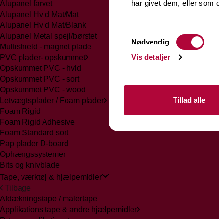
har givet dem, eller som d
Alupanel farvet
Alupanel Hvid Mat/Mat
Alupanel Hvid Mat/Blank
Samtykkevalg
Alupanel Metal spejl/børstet
Nødvendig
Multishield - magnet plade
Vis detaljer
PVC plader- opskummet
Opskummet PVC - hvid
Opskummet PVC - sort
Opskummet PVC - wood
Tillad alle
Letvægtsplader / Foam plader
Foam Rigid
Foam Rigid Adhesive
Foam Standard sort
Pap plader D-board
Ophængssystemer
Bits og knivblade
Tape, værktøj & hjælpemidler
Tilbage
Afdækningstape / malertape
Applikations tape & andre hjælpemidler