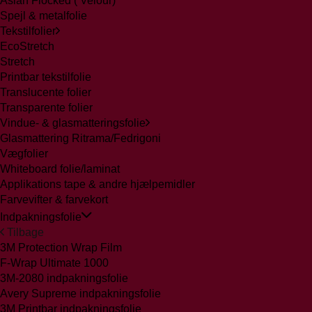
Aslan Flocked ( Velour)
Spejl & metalfolie
Tekstilfolier
EcoStretch
Stretch
Printbar tekstilfolie
Translucente folier
Transparente folier
Vindue- & glasmatteringsfolie
Glasmattering Ritrama/Fedrigoni
Vægfolier
Whiteboard folie/laminat
Applikations tape & andre hjælpemidler
Farvevifter & farvekort
Indpakningsfolie
Tilbage
3M Protection Wrap Film
F-Wrap Ultimate 1000
3M-2080 indpakningsfolie
Avery Supreme indpakningsfolie
3M Printbar indpakningsfolie