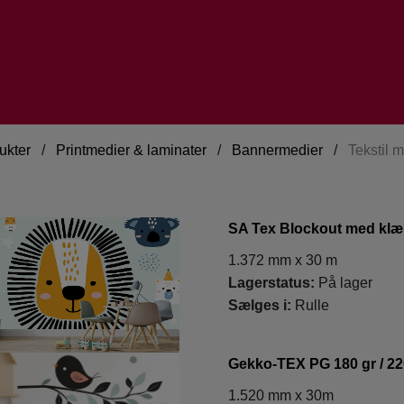
ukter
/
Printmedier & laminater
/
Bannermedier
/
Tekstil 
SA Tex Blockout med kl
1.372 mm x 30 m
Lagerstatus:
På lager
Sælges i:
Rulle
Gekko-TEX PG 180 gr / 2
1.520 mm x 30m