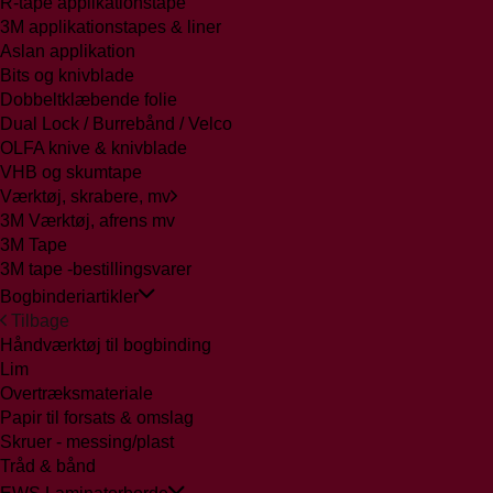
R-tape applikationstape
3M applikationstapes & liner
Aslan applikation
Bits og knivblade
Dobbeltklæbende folie
Dual Lock / Burrebånd / Velco
OLFA knive & knivblade
VHB og skumtape
Værktøj, skrabere, mv
3M Værktøj, afrens mv
3M Tape
3M tape -bestillingsvarer
Bogbinderiartikler
Tilbage
Håndværktøj til bogbinding
Lim
Overtræksmateriale
Papir til forsats & omslag
Skruer - messing/plast
Tråd & bånd