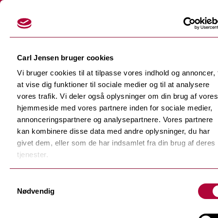
Login
Carl Jensen bruger cookies
Vi bruger cookies til at tilpasse vores indhold og annoncer, t
at vise dig funktioner til sociale medier og til at analysere
vores trafik. Vi deler også oplysninger om din brug af vores
hjemmeside med vores partnere inden for sociale medier,
Skærefolier
annonceringspartnere og analysepartnere. Vores partnere
Tilbage
kan kombinere disse data med andre oplysninger, du har
Dekorationsfolier
givet dem, eller som de har indsamlet fra din brug af deres
Tilbage
Støbte dekorationsfolier
tjenester.
Polymere dekorationsfolie
Tilbage
Samtykkevalg
F-Sign Platinum
Nødvendig
Monomere dekorationsfolie
Fluorescerende skærefolie