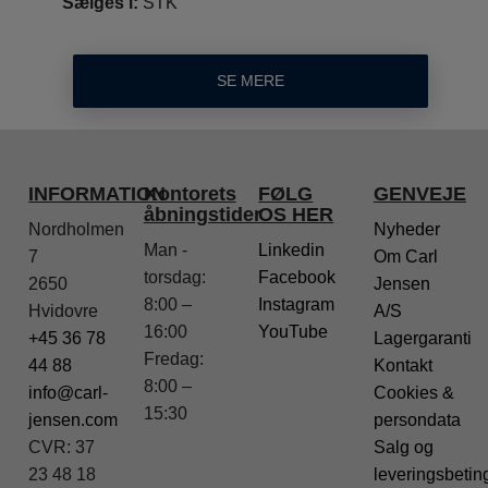
Sælges i:
STK
SE MERE
INFORMATION
Kontorets
FØLG
GENVEJE
åbningstider
OS HER
Nordholmen
Nyheder
Man -
Linkedin
7
Om Carl
torsdag:
Facebook
2650
Jensen
8:00 –
Instagram
Hvidovre
A/S
16:00
YouTube
+45 36 78
Lagergaranti
Fredag:
44 88
Kontakt
8:00 –
info@carl-
Cookies &
15:30
jensen.com
persondata
CVR: 37
Salg og
23 48 18
leveringsbetin