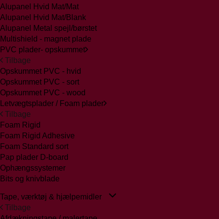
Alupanel Hvid Mat/Mat
Alupanel Hvid Mat/Blank
Alupanel Metal spejl/børstet
Multishield - magnet plade
PVC plader- opskummet
Tilbage
Opskummet PVC - hvid
Opskummet PVC - sort
Opskummet PVC - wood
Letvægtsplader / Foam plader
Tilbage
Foam Rigid
Foam Rigid Adhesive
Foam Standard sort
Pap plader D-board
Ophængssystemer
Bits og knivblade
Tape, værktøj & hjælpemidler
Tilbage
Afdækningstape / malertape