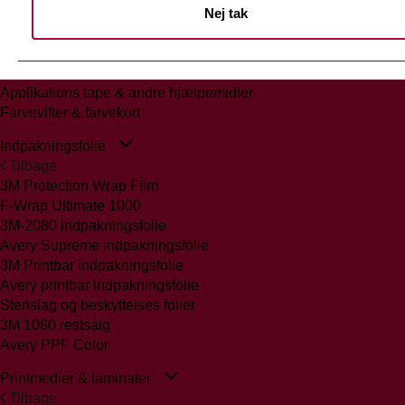
Nej tak
Tilbage
Glasmattering Ritrama/Fedrigoni
Vægfolier
Whiteboard folie/laminat
Applikations tape & andre hjælpemidler
Farvevifter & farvekort
Indpakningsfolie
Tilbage
3M Protection Wrap Film
F-Wrap Ultimate 1000
3M-2080 indpakningsfolie
Avery Supreme indpakningsfolie
3M Printbar indpakningsfolie
Avery printbar indpakningsfolie
Stenslag og beskyttelses folier
3M 1080 restsalg
Avery PPF Color
Printmedier & laminater
Tilbage