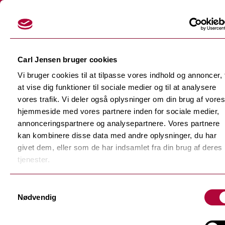
Login
Carl Jensen bruger cookies
Vi bruger cookies til at tilpasse vores indhold og annoncer, t
at vise dig funktioner til sociale medier og til at analysere
vores trafik. Vi deler også oplysninger om din brug af vores
hjemmeside med vores partnere inden for sociale medier,
Skærefolier
annonceringspartnere og analysepartnere. Vores partnere
Tilbage
kan kombinere disse data med andre oplysninger, du har
Dekorationsfolier
givet dem, eller som de har indsamlet fra din brug af deres
Tilbage
Støbte dekorationsfolier
tjenester.
Polymere dekorationsfolie
Tilbage
Samtykkevalg
F-Sign Platinum
Nødvendig
Monomere dekorationsfolie
Fluorescerende skærefolie