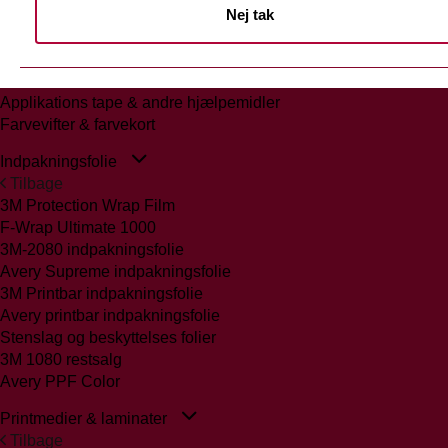
Nej tak
Tilbage
Glasmattering Ritrama/Fedrigoni
Vægfolier
Whiteboard folie/laminat
Applikations tape & andre hjælpemidler
Farvevifter & farvekort
Indpakningsfolie
Tilbage
3M Protection Wrap Film
F-Wrap Ultimate 1000
3M-2080 indpakningsfolie
Avery Supreme indpakningsfolie
3M Printbar indpakningsfolie
Avery printbar indpakningsfolie
Stenslag og beskyttelses folier
3M 1080 restsalg
Avery PPF Color
Printmedier & laminater
Tilbage