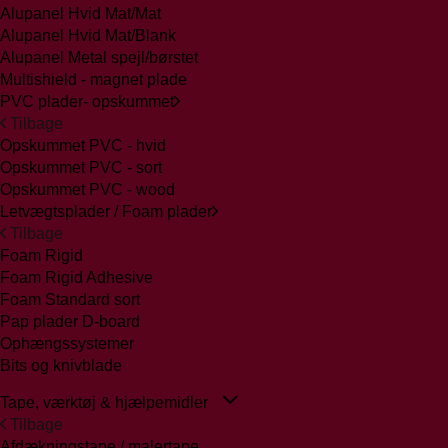
Alupanel Hvid Mat/Mat
Alupanel Hvid Mat/Blank
Alupanel Metal spejl/børstet
Multishield - magnet plade
PVC plader- opskummet
Tilbage
Opskummet PVC - hvid
Opskummet PVC - sort
Opskummet PVC - wood
Letvægtsplader / Foam plader
Tilbage
Foam Rigid
Foam Rigid Adhesive
Foam Standard sort
Pap plader D-board
Ophængssystemer
Bits og knivblade
Tape, værktøj & hjælpemidler
Tilbage
Afdækningstape / malertape