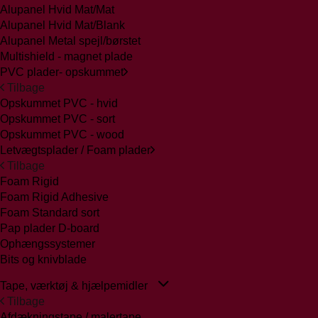
Alupanel Hvid Mat/Mat
Alupanel Hvid Mat/Blank
Alupanel Metal spejl/børstet
Multishield - magnet plade
PVC plader- opskummet
Tilbage
Opskummet PVC - hvid
Opskummet PVC - sort
Opskummet PVC - wood
Letvægtsplader / Foam plader
Tilbage
Foam Rigid
Foam Rigid Adhesive
Foam Standard sort
Pap plader D-board
Ophængssystemer
Bits og knivblade
Tape, værktøj & hjælpemidler
Tilbage
Afdækningstape / malertape