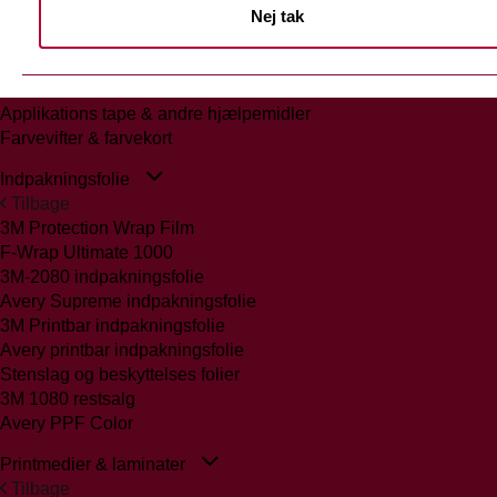
Nej tak
Tilbage
Glasmattering Ritrama/Fedrigoni
Vægfolier
Whiteboard folie/laminat
Applikations tape & andre hjælpemidler
Farvevifter & farvekort
Indpakningsfolie
Tilbage
3M Protection Wrap Film
F-Wrap Ultimate 1000
3M-2080 indpakningsfolie
Avery Supreme indpakningsfolie
3M Printbar indpakningsfolie
Avery printbar indpakningsfolie
Stenslag og beskyttelses folier
3M 1080 restsalg
Avery PPF Color
Printmedier & laminater
Tilbage