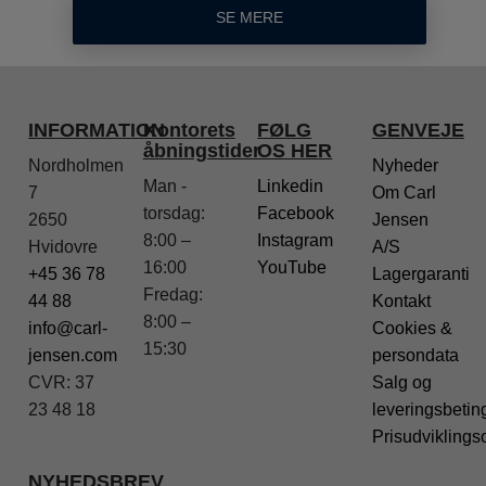
SE MERE
INFORMATION
Kontorets
FØLG
GENVEJE
åbningstider
OS HER
Nordholmen
Nyheder
Man -
Linkedin
7
Om Carl
torsdag:
Facebook
2650
Jensen
8:00 –
Instagram
Hvidovre
A/S
16:00
YouTube
+45 36 78
Lagergaranti
Fredag:
44 88
Kontakt
8:00 –
info@carl-
Cookies &
15:30
jensen.com
persondata
CVR: 37
Salg og
23 48 18
leveringsbetin
Prisudviklings
NYHEDSBREV