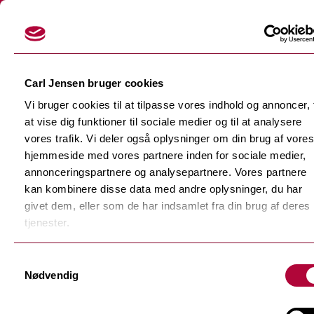
Login
Carl Jensen bruger cookies
Vi bruger cookies til at tilpasse vores indhold og annoncer, t
at vise dig funktioner til sociale medier og til at analysere
vores trafik. Vi deler også oplysninger om din brug af vores
hjemmeside med vores partnere inden for sociale medier,
Skærefolier
annonceringspartnere og analysepartnere. Vores partnere
Tilbage
kan kombinere disse data med andre oplysninger, du har
Dekorationsfolier
givet dem, eller som de har indsamlet fra din brug af deres
Tilbage
Støbte dekorationsfolier
tjenester.
Polymere dekorationsfolie
Tilbage
Samtykkevalg
F-Sign Platinum
Nødvendig
Monomere dekorationsfolie
Fluorescerende skærefolie