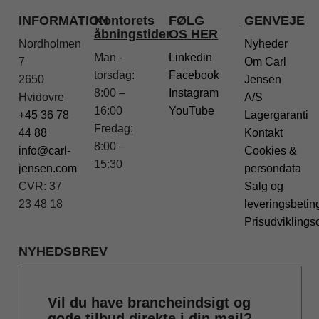
INFORMATION
Kontorets
FØLG
GENVEJE
åbningstider
OS HER
Nordholmen
Nyheder
Man -
Linkedin
7
Om Carl
torsdag:
Facebook
2650
Jensen
8:00 –
Instagram
Hvidovre
A/S
16:00
YouTube
+45 36 78
Lagergaranti
Fredag:
44 88
Kontakt
8:00 –
info@carl-
Cookies &
15:30
jensen.com
persondata
CVR: 37
Salg og
23 48 18
leveringsbetin
Prisudviklings
NYHEDSBREV
Vil du have brancheindsigt og
gode tilbud direkte i din mail?