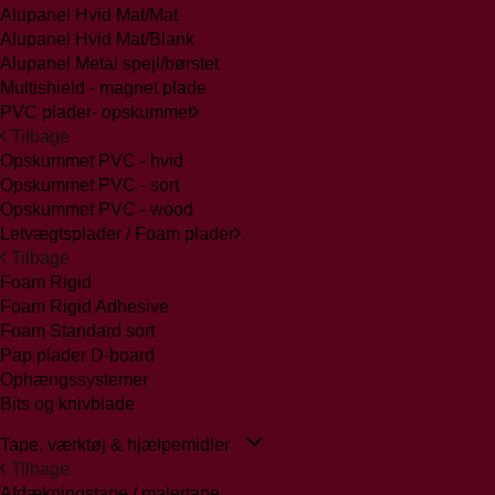
Alupanel Hvid Mat/Mat
Alupanel Hvid Mat/Blank
Alupanel Metal spejl/børstet
Multishield - magnet plade
PVC plader- opskummet
Tilbage
Opskummet PVC - hvid
Opskummet PVC - sort
Opskummet PVC - wood
Letvægtsplader / Foam plader
Tilbage
Foam Rigid
Foam Rigid Adhesive
Foam Standard sort
Pap plader D-board
Ophængssystemer
Bits og knivblade
Tape, værktøj & hjælpemidler
Tilbage
Afdækningstape / malertape