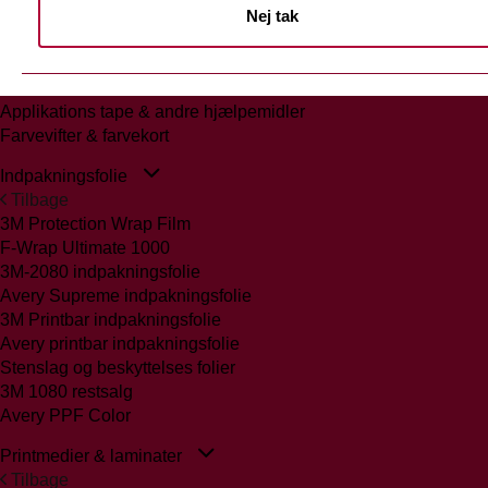
Nej tak
Tilbage
Glasmattering Ritrama/Fedrigoni
Vægfolier
Whiteboard folie/laminat
Applikations tape & andre hjælpemidler
Farvevifter & farvekort
Indpakningsfolie
Tilbage
3M Protection Wrap Film
F-Wrap Ultimate 1000
3M-2080 indpakningsfolie
Avery Supreme indpakningsfolie
3M Printbar indpakningsfolie
Avery printbar indpakningsfolie
Stenslag og beskyttelses folier
3M 1080 restsalg
Avery PPF Color
Printmedier & laminater
Tilbage