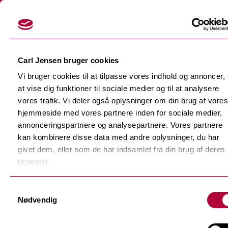
Login
Carl Jensen bruger cookies
Vi bruger cookies til at tilpasse vores indhold og annoncer, t
at vise dig funktioner til sociale medier og til at analysere
vores trafik. Vi deler også oplysninger om din brug af vores
hjemmeside med vores partnere inden for sociale medier,
Skærefolier
annonceringspartnere og analysepartnere. Vores partnere
Tilbage
kan kombinere disse data med andre oplysninger, du har
Dekorationsfolier
givet dem, eller som de har indsamlet fra din brug af deres
Tilbage
Støbte dekorationsfolier
tjenester.
Polymere dekorationsfolie
Tilbage
Samtykkevalg
F-Sign Platinum
Nødvendig
Monomere dekorationsfolie
Fluorescerende skærefolie