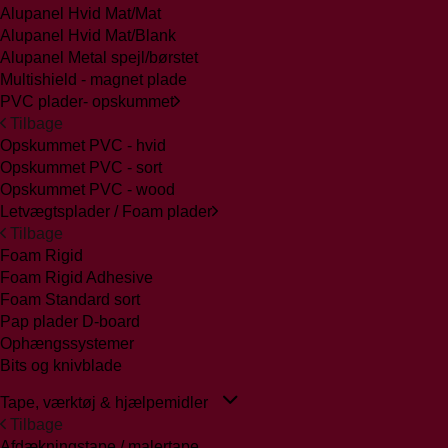
Alupanel Hvid Mat/Mat
Alupanel Hvid Mat/Blank
Alupanel Metal spejl/børstet
Multishield - magnet plade
PVC plader- opskummet
Tilbage
Opskummet PVC - hvid
Opskummet PVC - sort
Opskummet PVC - wood
Letvægtsplader / Foam plader
Tilbage
Foam Rigid
Foam Rigid Adhesive
Foam Standard sort
Pap plader D-board
Ophængssystemer
Bits og knivblade
Tape, værktøj & hjælpemidler
Tilbage
Afdækningstape / malertape