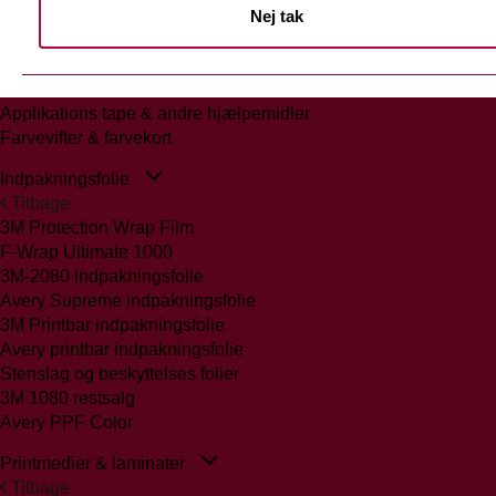
Nej tak
Tilbage
Glasmattering Ritrama/Fedrigoni
Vægfolier
Whiteboard folie/laminat
Applikations tape & andre hjælpemidler
Farvevifter & farvekort
Indpakningsfolie
Tilbage
3M Protection Wrap Film
F-Wrap Ultimate 1000
3M-2080 indpakningsfolie
Avery Supreme indpakningsfolie
3M Printbar indpakningsfolie
Avery printbar indpakningsfolie
Stenslag og beskyttelses folier
3M 1080 restsalg
Avery PPF Color
Printmedier & laminater
Tilbage