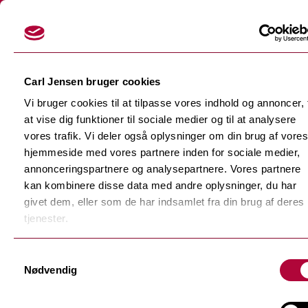
Login
Carl Jensen bruger cookies
Vi bruger cookies til at tilpasse vores indhold og annoncer, t
at vise dig funktioner til sociale medier og til at analysere
vores trafik. Vi deler også oplysninger om din brug af vores
hjemmeside med vores partnere inden for sociale medier,
Skærefolier
annonceringspartnere og analysepartnere. Vores partnere
Tilbage
kan kombinere disse data med andre oplysninger, du har
Dekorationsfolier
givet dem, eller som de har indsamlet fra din brug af deres
Tilbage
Støbte dekorationsfolier
tjenester.
Polymere dekorationsfolie
Tilbage
Samtykkevalg
F-Sign Platinum
Nødvendig
Monomere dekorationsfolie
Fluorescerende skærefolie