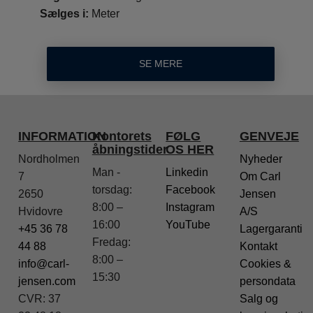
Sælges i:
Meter
SE MERE
INFORMATION
Kontorets
FØLG
GENVEJE
åbningstider
OS HER
Nordholmen
Nyheder
Man -
Linkedin
7
Om Carl
torsdag:
Facebook
2650
Jensen
8:00 –
Instagram
Hvidovre
A/S
16:00
YouTube
+45 36 78
Lagergaranti
Fredag:
44 88
Kontakt
8:00 –
info@carl-
Cookies &
15:30
jensen.com
persondata
CVR: 37
Salg og