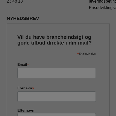
23 48 18
leveringsbetin
Prisudviklings
NYHEDSBREV
Vil du have brancheindsigt og
gode tilbud direkte i din mail?
*
Skal udfyldes
*
Email
*
Fornavn
Efternavn