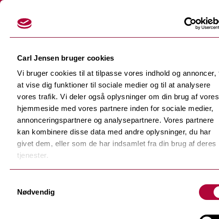
Login
Carl Jensen bruger cookies
Vi bruger cookies til at tilpasse vores indhold og annoncer, t
at vise dig funktioner til sociale medier og til at analysere
vores trafik. Vi deler også oplysninger om din brug af vores
hjemmeside med vores partnere inden for sociale medier,
Skærefolier
annonceringspartnere og analysepartnere. Vores partnere
Tilbage
kan kombinere disse data med andre oplysninger, du har
Dekorationsfolier
givet dem, eller som de har indsamlet fra din brug af deres
Tilbage
Støbte dekorationsfolier
tjenester.
Polymere dekorationsfolie
Tilbage
Samtykkevalg
F-Sign Platinum
Nødvendig
Monomere dekorationsfolie
Fluorescerende skærefolie