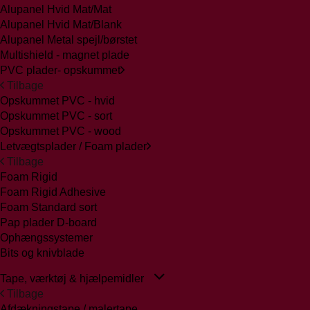
Alupanel Hvid Mat/Mat
Alupanel Hvid Mat/Blank
Alupanel Metal spejl/børstet
Multishield - magnet plade
PVC plader- opskummet
Tilbage
Opskummet PVC - hvid
Opskummet PVC - sort
Opskummet PVC - wood
Letvægtsplader / Foam plader
Tilbage
Foam Rigid
Foam Rigid Adhesive
Foam Standard sort
Pap plader D-board
Ophængssystemer
Bits og knivblade
Tape, værktøj & hjælpemidler
Tilbage
Afdækningstape / malertape