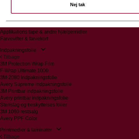
Nej tak
Tilbage
Glasmattering Ritrama/Fedrigoni
Vægfolier
Whiteboard folie/laminat
Applikations tape & andre hjælpemidler
Farvevifter & farvekort
Indpakningsfolie
Tilbage
3M Protection Wrap Film
F-Wrap Ultimate 1000
3M-2080 indpakningsfolie
Avery Supreme indpakningsfolie
3M Printbar indpakningsfolie
Avery printbar indpakningsfolie
Stenslag og beskyttelses folier
3M 1080 restsalg
Avery PPF Color
Printmedier & laminater
Tilbage