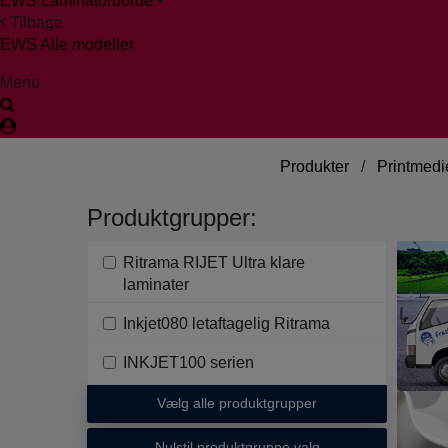
EWS Laminatorborde
Tilbage
EWS Alle modeller
Menu
Produkter
/
Printmedi
Produktgrupper:
Ritrama RIJET Ultra klare
laminater
Inkjet080 letaftagelig Ritrama
INKJET100 serien
Vælg alle produktgrupper
Nulstil produktgruppe valg