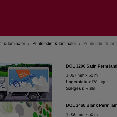
er & laminater
/
Printmedier & laminater
/
Printmedier & lam
DOL 3200 Satin Perm lam
1.067 mm x 50 m
Lagerstatus:
På lager
Sælges i:
Rulle
DOL 3460 Blank Perm lam
1.050 mm x 50 m