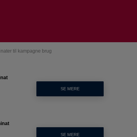
inater til kampagne brug
inat
SE MERE
inat
SE MERE