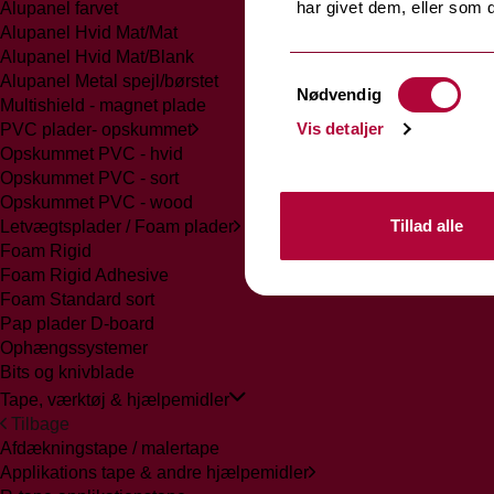
har givet dem, eller som d
Alupanel farvet
Alupanel Hvid Mat/Mat
Alupanel Hvid Mat/Blank
Samtykkevalg
Alupanel Metal spejl/børstet
Nødvendig
Multishield - magnet plade
Vis detaljer
PVC plader- opskummet
Opskummet PVC - hvid
Opskummet PVC - sort
Opskummet PVC - wood
Tillad alle
Letvægtsplader / Foam plader
Foam Rigid
Foam Rigid Adhesive
Foam Standard sort
Pap plader D-board
Ophængssystemer
Bits og knivblade
Tape, værktøj & hjælpemidler
Tilbage
Afdækningstape / malertape
Applikations tape & andre hjælpemidler