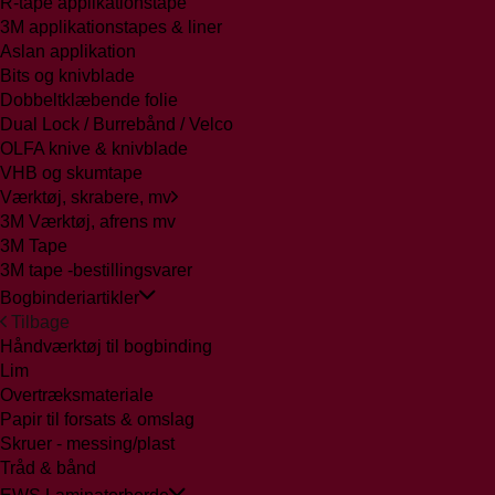
R-tape applikationstape
3M applikationstapes & liner
Aslan applikation
Bits og knivblade
Dobbeltklæbende folie
Dual Lock / Burrebånd / Velco
OLFA knive & knivblade
VHB og skumtape
Værktøj, skrabere, mv
3M Værktøj, afrens mv
3M Tape
3M tape -bestillingsvarer
Bogbinderiartikler
Tilbage
Håndværktøj til bogbinding
Lim
Overtræksmateriale
Papir til forsats & omslag
Skruer - messing/plast
Tråd & bånd