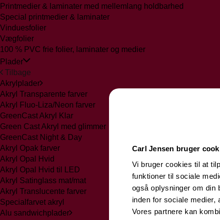
Printmedier & laminater med mellemlang holdbarhed
Special printmedier & laminater
Vinduesfolier
Vægfolier
100 % PVC frie folier, laminater og medier
Plader
Tilbage
Akrylplader
Akryl Transparente farver
Akryl Fluo-Liza/Neon farver
GreenCast Akryl Klar
Green Cast Akryl med glimmer
GreenCast Night & Day
Akryl Opak farver
Carl Jensen bruger cook
Akryl Opal Hvid
Vi bruger cookies til at ti
Akryl Opal Hvid til LED
funktioner til sociale medi
Akryl Satinglass mat/mat
også oplysninger om din 
Akryl Translucente farver
inden for sociale medier,
Specialfarvet akryl
Vores partnere kan kombi
Alu sandwichplader