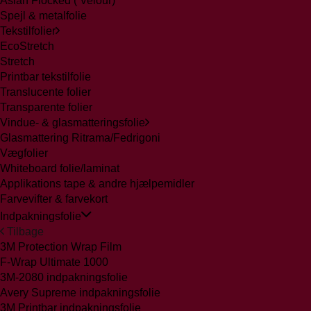
Aslan Flocked ( Velour)
Spejl & metalfolie
Tekstilfolier
EcoStretch
Stretch
Printbar tekstilfolie
Translucente folier
Transparente folier
Vindue- & glasmatteringsfolie
Glasmattering Ritrama/Fedrigoni
Vægfolier
Whiteboard folie/laminat
Applikations tape & andre hjælpemidler
Farvevifter & farvekort
Indpakningsfolie
Tilbage
3M Protection Wrap Film
F-Wrap Ultimate 1000
3M-2080 indpakningsfolie
Avery Supreme indpakningsfolie
3M Printbar indpakningsfolie