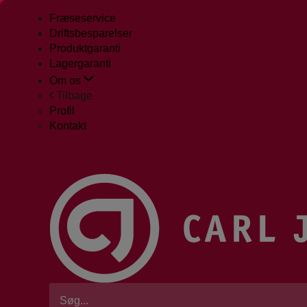
Fræseservice
Driftsbesparelser
Produktgaranti
Lagergaranti
Om os
Tilbage
Profil
Kontakt