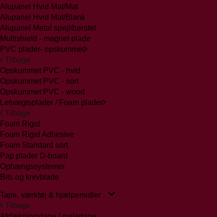
Alupanel Hvid Mat/Mat
Alupanel Hvid Mat/Blank
Alupanel Metal spejl/børstet
Multishield - magnet plade
PVC plader- opskummet
Tilbage
Opskummet PVC - hvid
Opskummet PVC - sort
Opskummet PVC - wood
Letvægtsplader / Foam plader
Tilbage
Foam Rigid
Foam Rigid Adhesive
Foam Standard sort
Pap plader D-board
Ophængssystemer
Bits og knivblade
Tape, værktøj & hjælpemidler
Tilbage
Afdækningstape / malertape