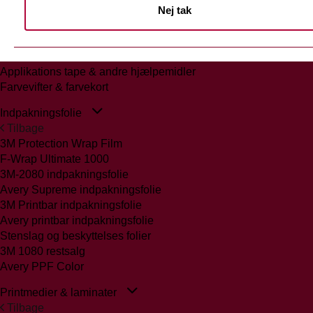
Nej tak
Tilbage
Glasmattering Ritrama/Fedrigoni
Vægfolier
Whiteboard folie/laminat
Applikations tape & andre hjælpemidler
Farvevifter & farvekort
Indpakningsfolie
Tilbage
3M Protection Wrap Film
F-Wrap Ultimate 1000
3M-2080 indpakningsfolie
Avery Supreme indpakningsfolie
3M Printbar indpakningsfolie
Avery printbar indpakningsfolie
Stenslag og beskyttelses folier
3M 1080 restsalg
Avery PPF Color
Printmedier & laminater
Tilbage