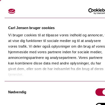
Login
Carl Jensen bruger cookies
Vi bruger cookies til at tilpasse vores indhold og annoncer, t
at vise dig funktioner til sociale medier og til at analysere
vores trafik. Vi deler også oplysninger om din brug af vores
hjemmeside med vores partnere inden for sociale medier,
Skærefolier
annonceringspartnere og analysepartnere. Vores partnere
Tilbage
kan kombinere disse data med andre oplysninger, du har
Dekorationsfolier
givet dem, eller som de har indsamlet fra din brug af deres
Tilbage
Støbte dekorationsfolier
tjenester.
Polymere dekorationsfolie
Tilbage
Samtykkevalg
F-Sign Platinum
Nødvendig
Monomere dekorationsfolie
Fluorescerende skærefolie