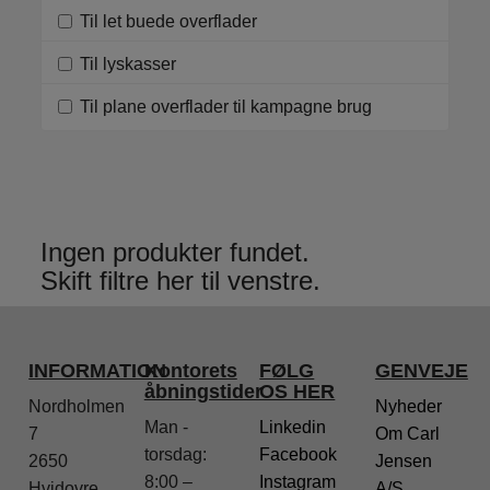
Til let buede overflader
Til lyskasser
Til plane overflader til kampagne brug
Ingen produkter fundet.
Skift filtre her til venstre.
INFORMATION
Kontorets
FØLG
GENVEJE
åbningstider
OS HER
Nordholmen
Nyheder
Man -
Linkedin
7
Om Carl
torsdag:
Facebook
2650
Jensen
8:00 –
Instagram
Hvidovre
A/S