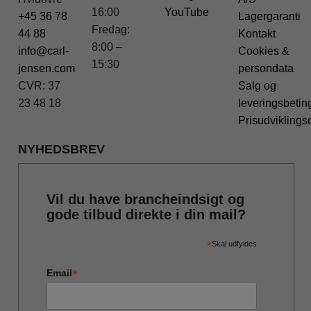
16:00
YouTube
+45 36 78
Lagergaranti
Fredag:
44 88
Kontakt
8:00 –
info@carl-
Cookies &
15:30
jensen.com
persondata
CVR: 37
Salg og
23 48 18
leveringsbetin
Prisudviklings
NYHEDSBREV
Vil du have brancheindsigt og
gode tilbud direkte i din mail?
*
Skal udfyldes
*
Email