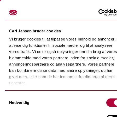
Login
Carl Jensen bruger cookies
Vi bruger cookies til at tilpasse vores indhold og annoncer, t
at vise dig funktioner til sociale medier og til at analysere
vores trafik. Vi deler også oplysninger om din brug af vores
hjemmeside med vores partnere inden for sociale medier,
Skærefolier
annonceringspartnere og analysepartnere. Vores partnere
Tilbage
kan kombinere disse data med andre oplysninger, du har
Dekorationsfolier
givet dem, eller som de har indsamlet fra din brug af deres
Tilbage
Støbte dekorationsfolier
tjenester.
Polymere dekorationsfolie
Tilbage
Samtykkevalg
F-Sign Platinum
Nødvendig
Monomere dekorationsfolie
Fluorescerende skærefolie