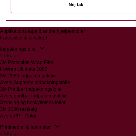
Nej tak
Tilbage
Glasmattering Ritrama/Fedrigoni
Vægfolier
Whiteboard folie/laminat
Applikations tape & andre hjælpemidler
Farvevifter & farvekort
Indpakningsfolie
Tilbage
3M Protection Wrap Film
F-Wrap Ultimate 1000
3M-2080 indpakningsfolie
Avery Supreme indpakningsfolie
3M Printbar indpakningsfolie
Avery printbar indpakningsfolie
Stenslag og beskyttelses folier
3M 1080 restsalg
Avery PPF Color
Printmedier & laminater
Tilbage