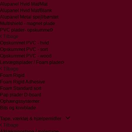
Alupanel Hvid Mat/Mat
Alupanel Hvid Mat/Blank
Alupanel Metal spejl/børstet
Multishield - magnet plade
PVC plader- opskummet
Tilbage
Opskummet PVC - hvid
Opskummet PVC - sort
Opskummet PVC - wood
Letvægtsplader / Foam plader
Tilbage
Foam Rigid
Foam Rigid Adhesive
Foam Standard sort
Pap plader D-board
Ophængssystemer
Bits og knivblade
Tape, værktøj & hjælpemidler
Tilbage
Afdækningstape / malertape