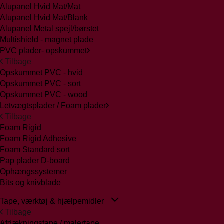
Alupanel Hvid Mat/Mat
Alupanel Hvid Mat/Blank
Alupanel Metal spejl/børstet
Multishield - magnet plade
PVC plader- opskummet
Tilbage
Opskummet PVC - hvid
Opskummet PVC - sort
Opskummet PVC - wood
Letvægtsplader / Foam plader
Tilbage
Foam Rigid
Foam Rigid Adhesive
Foam Standard sort
Pap plader D-board
Ophængssystemer
Bits og knivblade
Tape, værktøj & hjælpemidler
Tilbage
Afdækningstape / malertape