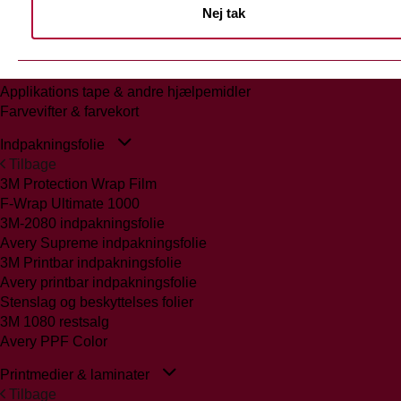
Nej tak
Tilbage
Glasmattering Ritrama/Fedrigoni
Vægfolier
Whiteboard folie/laminat
Applikations tape & andre hjælpemidler
Farvevifter & farvekort
Indpakningsfolie
Tilbage
3M Protection Wrap Film
F-Wrap Ultimate 1000
3M-2080 indpakningsfolie
Avery Supreme indpakningsfolie
3M Printbar indpakningsfolie
Avery printbar indpakningsfolie
Stenslag og beskyttelses folier
3M 1080 restsalg
Avery PPF Color
Printmedier & laminater
Tilbage