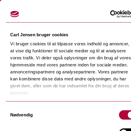
Login
Carl Jensen bruger cookies
Vi bruger cookies til at tilpasse vores indhold og annoncer, t
at vise dig funktioner til sociale medier og til at analysere
vores trafik. Vi deler også oplysninger om din brug af vores
hjemmeside med vores partnere inden for sociale medier,
Skærefolier
annonceringspartnere og analysepartnere. Vores partnere
Tilbage
kan kombinere disse data med andre oplysninger, du har
Dekorationsfolier
givet dem, eller som de har indsamlet fra din brug af deres
Tilbage
Støbte dekorationsfolier
tjenester.
Polymere dekorationsfolie
Tilbage
Samtykkevalg
F-Sign Platinum
Nødvendig
Monomere dekorationsfolie
Fluorescerende skærefolie