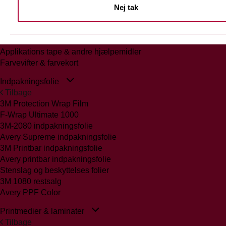
Nej tak
Tilbage
Glasmattering Ritrama/Fedrigoni
Vægfolier
Whiteboard folie/laminat
Applikations tape & andre hjælpemidler
Farvevifter & farvekort
Indpakningsfolie
Tilbage
3M Protection Wrap Film
F-Wrap Ultimate 1000
3M-2080 indpakningsfolie
Avery Supreme indpakningsfolie
3M Printbar indpakningsfolie
Avery printbar indpakningsfolie
Stenslag og beskyttelses folier
3M 1080 restsalg
Avery PPF Color
Printmedier & laminater
Tilbage