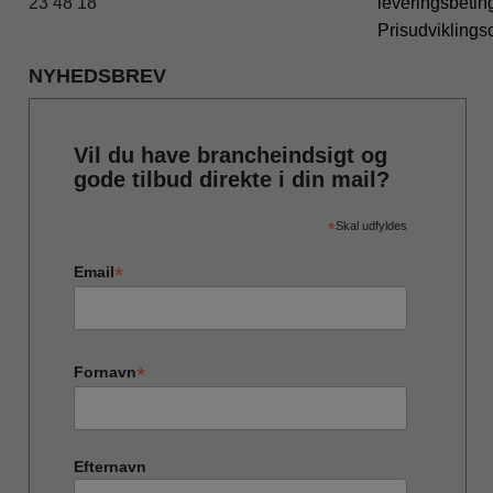
23 48 18
leveringsbetin
Prisudviklings
NYHEDSBREV
Vil du have brancheindsigt og
gode tilbud direkte i din mail?
*
Skal udfyldes
*
Email
*
Fornavn
Efternavn