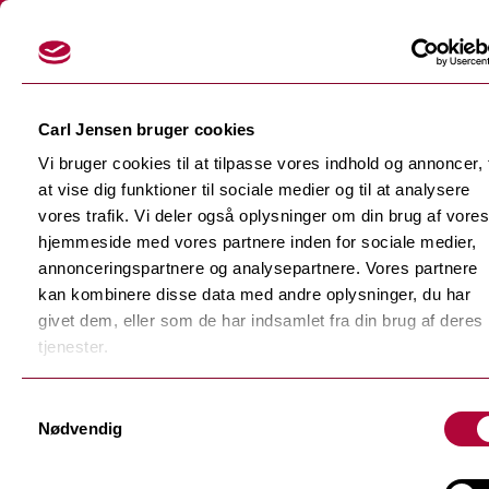
Login
Carl Jensen bruger cookies
Vi bruger cookies til at tilpasse vores indhold og annoncer, t
at vise dig funktioner til sociale medier og til at analysere
vores trafik. Vi deler også oplysninger om din brug af vores
hjemmeside med vores partnere inden for sociale medier,
Skærefolier
annonceringspartnere og analysepartnere. Vores partnere
Tilbage
kan kombinere disse data med andre oplysninger, du har
Dekorationsfolier
givet dem, eller som de har indsamlet fra din brug af deres
Tilbage
Støbte dekorationsfolier
tjenester.
Polymere dekorationsfolie
Tilbage
Samtykkevalg
F-Sign Platinum
Nødvendig
Monomere dekorationsfolie
Fluorescerende skærefolie