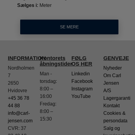
Sælges i:
Meter
SE MERE
INFORMATION
Kontorets
FØLG
GENVEJE
åbningstider
OS HER
Nordholmen
Nyheder
Man -
Linkedin
7
Om Carl
torsdag:
Facebook
2650
Jensen
8:00 –
Instagram
Hvidovre
A/S
16:00
YouTube
+45 36 78
Lagergaranti
Fredag:
44 88
Kontakt
8:00 –
info@carl-
Cookies &
15:30
jensen.com
persondata
CVR: 37
Salg og