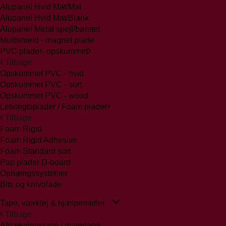
Alupanel Hvid Mat/Mat
Alupanel Hvid Mat/Blank
Alupanel Metal spejl/børstet
Multishield - magnet plade
PVC plader- opskummet
Tilbage
Opskummet PVC - hvid
Opskummet PVC - sort
Opskummet PVC - wood
Letvægtsplader / Foam plader
Tilbage
Foam Rigid
Foam Rigid Adhesive
Foam Standard sort
Pap plader D-board
Ophængssystemer
Bits og knivblade
Tape, værktøj & hjælpemidler
Tilbage
Afdækningstape / malertape