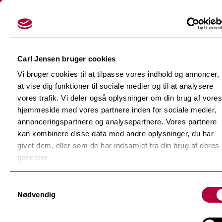
Login
Carl Jensen bruger cookies
Vi bruger cookies til at tilpasse vores indhold og annoncer, t
at vise dig funktioner til sociale medier og til at analysere
vores trafik. Vi deler også oplysninger om din brug af vores
hjemmeside med vores partnere inden for sociale medier,
Skærefolier
annonceringspartnere og analysepartnere. Vores partnere
Tilbage
kan kombinere disse data med andre oplysninger, du har
Dekorationsfolier
givet dem, eller som de har indsamlet fra din brug af deres
Tilbage
Støbte dekorationsfolier
tjenester.
Polymere dekorationsfolie
Tilbage
Samtykkevalg
F-Sign Platinum
Nødvendig
Monomere dekorationsfolie
Fluorescerende skærefolie