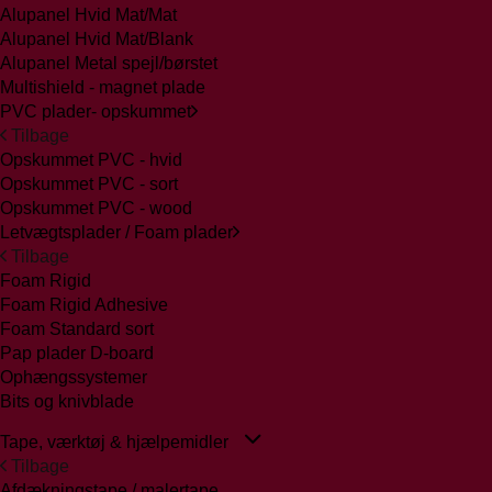
Alupanel Hvid Mat/Mat
Alupanel Hvid Mat/Blank
Alupanel Metal spejl/børstet
Multishield - magnet plade
PVC plader- opskummet
Tilbage
Opskummet PVC - hvid
Opskummet PVC - sort
Opskummet PVC - wood
Letvægtsplader / Foam plader
Tilbage
Foam Rigid
Foam Rigid Adhesive
Foam Standard sort
Pap plader D-board
Ophængssystemer
Bits og knivblade
Tape, værktøj & hjælpemidler
Tilbage
Afdækningstape / malertape