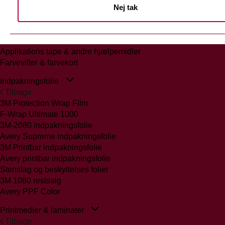
Nej tak
Tilbage
Glasmattering Ritrama/Fedrigoni
Vægfolier
Whiteboard folie/laminat
Applikations tape & andre hjælpemidler
Farvevifter & farvekort
Indpakningsfolie
Tilbage
3M Protection Wrap Film
F-Wrap Ultimate 1000
3M-2080 indpakningsfolie
Avery Supreme indpakningsfolie
3M Printbar indpakningsfolie
Avery printbar indpakningsfolie
Stenslag og beskyttelses folier
3M 1080 restsalg
Avery PPF Color
Printmedier & laminater
Tilbage