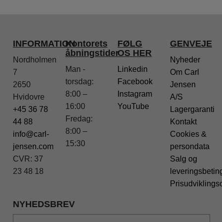
INFORMATION
Kontorets
FØLG
GENVEJE
åbningstider
OS HER
Nordholmen
Nyheder
Man -
Linkedin
7
Om Carl
torsdag:
Facebook
2650
Jensen
8:00 –
Instagram
Hvidovre
A/S
16:00
YouTube
+45 36 78
Lagergaranti
Fredag:
44 88
Kontakt
8:00 –
info@carl-
Cookies &
15:30
jensen.com
persondata
CVR: 37
Salg og
23 48 18
leveringsbetin
Prisudviklings
NYHEDSBREV